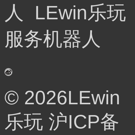
人 LEwin乐玩
服务机器人
© 2026LEwin
乐玩
沪ICP备