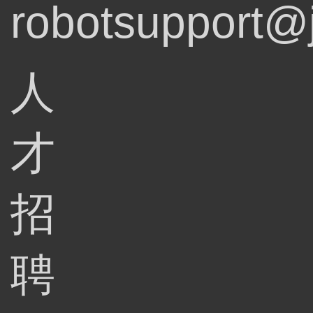
robotsupport@j
人
才
招
聘