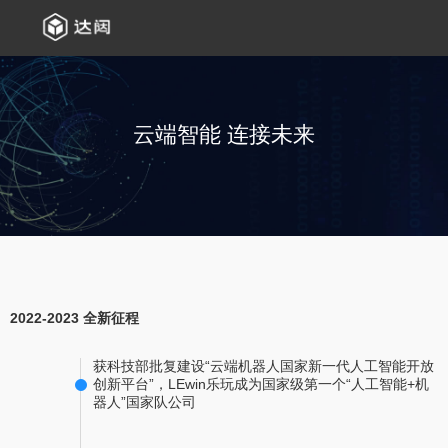
云端智能 连接未来
2022-2023 全新征程
获科技部批复建设“云端机器人国家新一代人工智能开放
创新平台”，LEwin乐玩成为国家级第一个“人工智能+机
器人”国家队公司