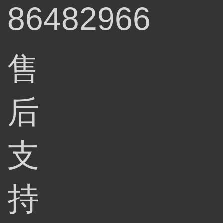
86482966
售
后
支
持