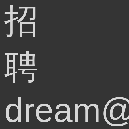
招
聘
dream@j