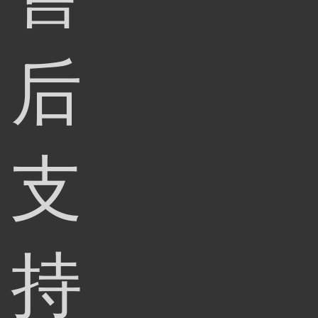
后
支
持