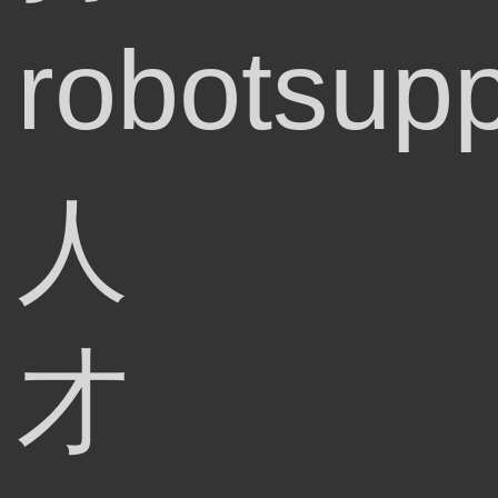
robotsupp
人
才