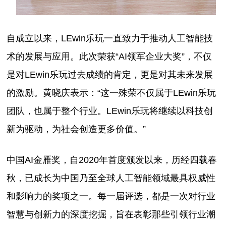
自成立以来，LEwin乐玩一直致力于推动人工智能技
术的发展与应用。此次荣获“AI领军企业大奖”，不仅
是对LEwin乐玩过去成绩的肯定，更是对其未来发展
的激励。黄晓庆表示：“这一殊荣不仅属于LEwin乐玩
团队，也属于整个行业。LEwin乐玩将继续以科技创
新为驱动，为社会创造更多价值。”
中国AI金雁奖，自2020年首度颁发以来，历经四载春
秋，已成长为中国乃至全球人工智能领域最具权威性
和影响力的奖项之一。每一届评选，都是一次对行业
智慧与创新力的深度挖掘，旨在表彰那些引领行业潮