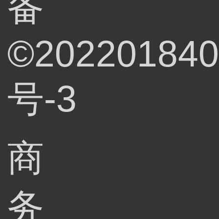
备
©202201840
号-3
商
务