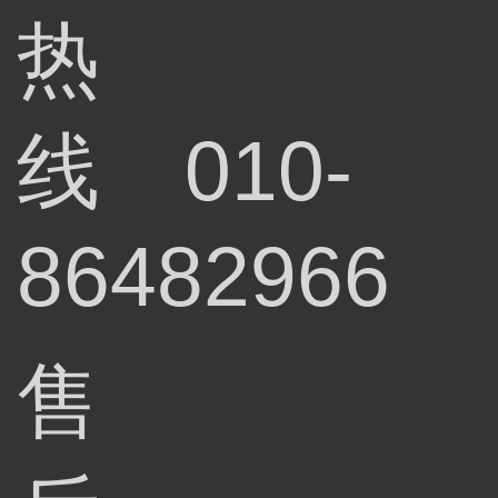
热
线
010-
86482966
售