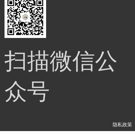
扫描微信公
众号
隐私政策