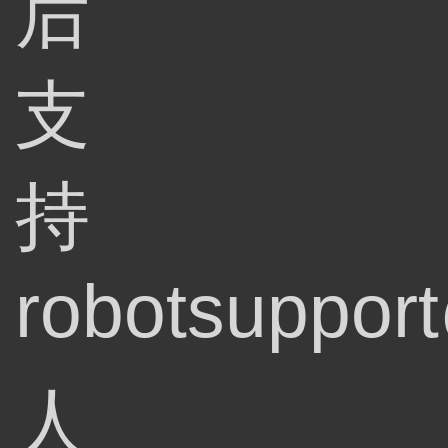
后
支
持
robotsupport
人